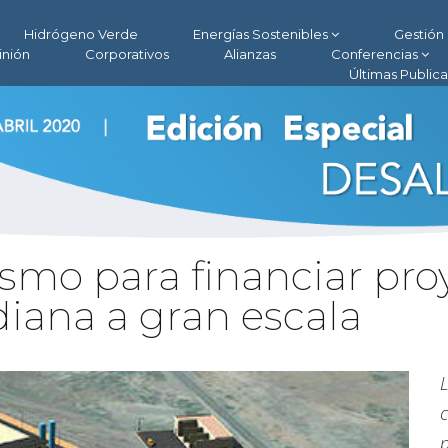
Hidrógeno Verde
Energías Sostenibles
Gestión 
inión
Corporativos
Alianzas
Conferencias
Últimas Public
mo para financiar pro
iana a gran escala
c