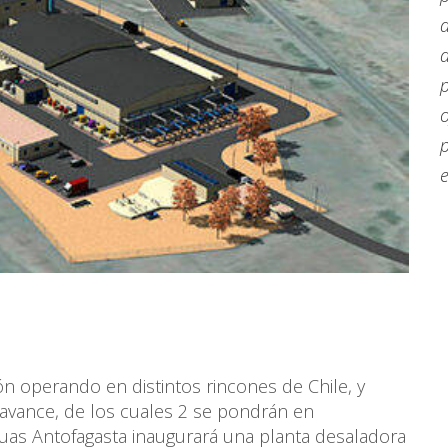
d
d
p
o
e
n operando en distintos rincones de Chile, y
 avance, de los cuales 2 se pondrán en
as Antofagasta inaugurará una planta desaladora