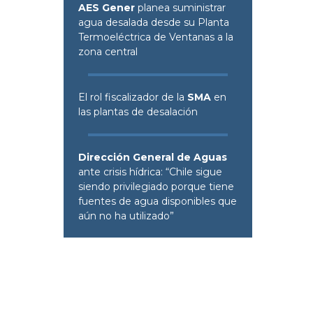
AES Gener
planea suministrar
agua desalada desde su Planta
Termoeléctrica de Ventanas a la
zona central
El rol fiscalizador de la
SMA
en
las plantas de desalación
Dirección General de Aguas
ante crisis hídrica: “Chile sigue
siendo privilegiado porque tiene
fuentes de agua disponibles que
aún no ha utilizado”