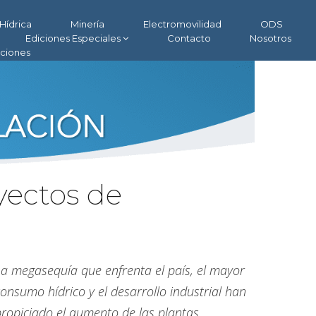
Hídrica
Minería
Electromovilidad
ODS
Ediciones Especiales
Contacto
Nosotros
aciones
yectos de
La megasequía que enfrenta el país, el mayor
onsumo hídrico y el desarrollo industrial han
propiciado el aumento de las plantas