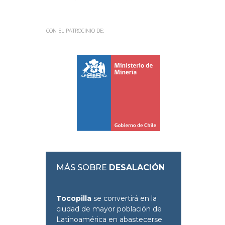
CON EL PATROCINIO DE:
MÁS SOBRE
DESALACIÓN
Tocopilla
se convertirá en la
ciudad de mayor población de
Latinoamérica en abastecerse