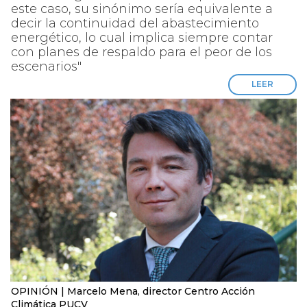
este caso, su sinónimo sería equivalente a
decir la continuidad del abastecimiento
energético, lo cual implica siempre contar
con planes de respaldo para el peor de los
escenarios"
LEER
OPINIÓN | Marcelo Mena, director Centro Acción
Climática PUCV