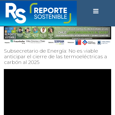
Subsecretario de Energía: No es viable
anticipar el cierre de las termoeléctricas a
carbón al 2025