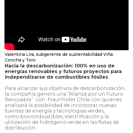
Valentina Lira, subgerente de sustentabilidad Viña
Concha y Toro
Hacia la descarbonización: 100% en uso de
energías renovables y futuros proyectos para
independizarse de combustibles fósiles
Para alcanzar sus objetivos de descarbonización,
la compañía generó una “Alianza por un Futuro
Renovable” con Fraunhofer Chile con quienes
analizará la posibilidad de incorporar nuevas
fuentes de energía y tecnologías verdes,
como biocombustibles, electrificación y la
utilización de hidrógeno verde en las flotas de
distribución.