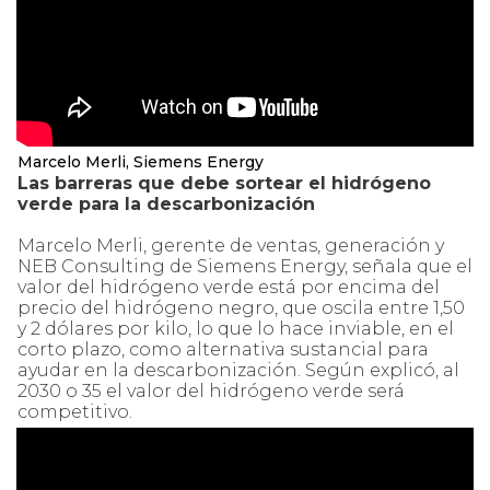
Marcelo Merli, Siemens Energy
Las barreras que debe sortear el hidrógeno
verde para la descarbonización
Marcelo Merli, gerente de ventas, generación y
NEB Consulting de Siemens Energy, señala que el
valor del hidrógeno verde está por encima del
precio del hidrógeno negro, que oscila entre 1,50
y 2 dólares por kilo, lo que lo hace inviable, en el
corto plazo, como alternativa sustancial para
ayudar en la descarbonización. Según explicó, al
2030 o 35 el valor del hidrógeno verde será
competitivo.