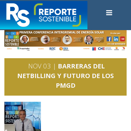
NOV 03 |
BARRERAS DEL
NETBILLING Y FUTURO DE LOS
PMGD