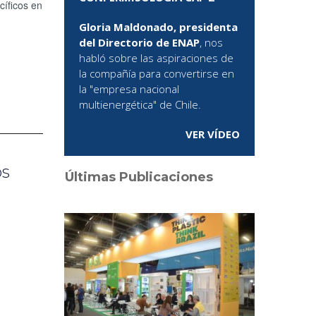
cíficos en
Gloria Maldonado, presidenta
del Directorio de ENAP
, nos
habló sobre las aspiraciones de
la compañía para convertirse en
la "empresa nacional
multienergética" de Chile.
VER VÍDEO
os
Últimas Publicaciones