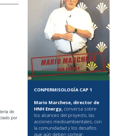
CONPERMISOLOGÍA CAP 1
Mario Marchese, director de
HNH Energy,
conversa sobre
teria de
los alcances del proyecto, las
ciado por
acciones medioambientales, con
la comunidadad y los desafíos
que aún deben sortear.