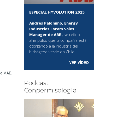
ESPECIAL HYVOLUTION 2025
Andrés Palomino, Energy
Industries Latam Sales
Manager de ABB,
se refiere
al
impulso que la compañía está
otorgando a la industria del
hidrógeno verde en Chile
VER VÍDEO
 de MAE.
Podcast
Conpermisología