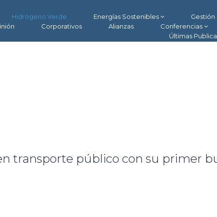
Hidrógeno Verde
Energías Sostenibles
Gestión 
inión
Corporativos
Alianzas
Conferencias
Últimas Public
en transporte público con su primer b
d