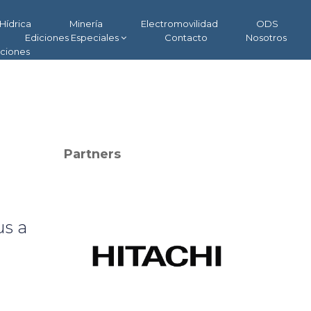
Hídrica
Minería
Electromovilidad
ODS
Ediciones Especiales
Contacto
Nosotros
aciones
Partners
us a