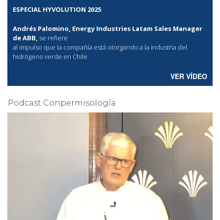
ESPECIAL HYVOLUTION 2025
Andrés Palomino, Energy Industries Latam Sales Manager
de ABB,
se refiere
al
impulso que la compañía está otorgando a la industria del
hidrógeno verde en Chile
VER VÍDEO
Podcast Conpermisología