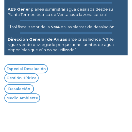
AES Gener
planea suministrar agua desalada desde su
Planta Termoeléctrica de Ventanas a la zona central
El rol fiscalizador de la
SMA
en las plantas de desalación
Dirección General de Aguas
ante crisis hídrica: “Chile
sigue siendo privilegiado porque tiene fuentes de agua
disponibles que aún no ha utilizado”
Especial Desalación
Gestión Hídrica
Desalación
Medio Ambiente