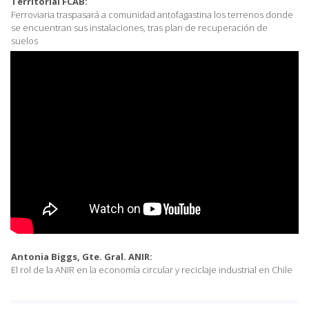
Territorial FCAB:
Ferroviaria traspasará a comunidad antofagastina los terrenos donde
se encuentran sus instalaciones, tras plan de recuperación de
suelos
Antonia Biggs, Gte. Gral. ANIR:
El rol de la ANIR en la economía circular y reciclaje industrial en Chile