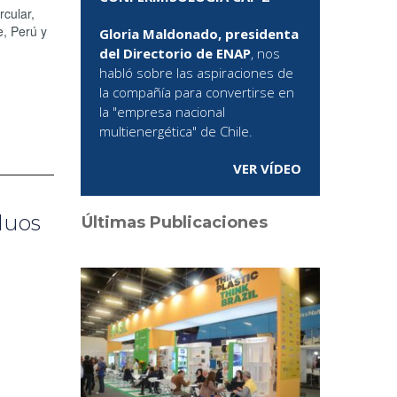
cular,
e, Perú y
Gloria Maldonado, presidenta
del Directorio de ENAP
, nos
habló sobre las aspiraciones de
la compañía para convertirse en
la "empresa nacional
multienergética" de Chile.
VER VÍDEO
duos
Últimas Publicaciones