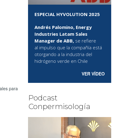
ESPECIAL HYVOLUTION 2025
Andrés Palomino, Energy
Industries Latam Sales
Manager de ABB,
se refiere
al
impulso que la compañía está
otorgando a la industria del
hidrógeno verde en Chile
VER VÍDEO
iales para
Podcast
Conpermisología