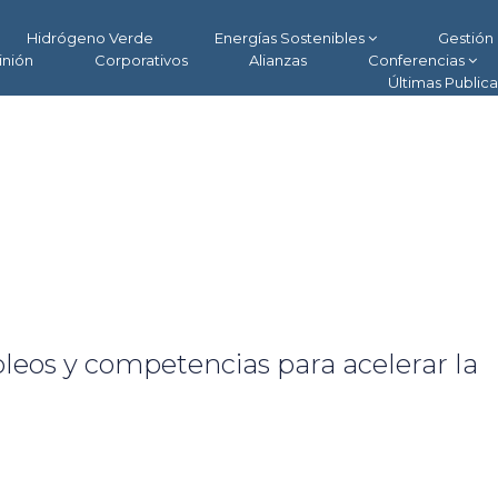
Hidrógeno Verde
Energías Sostenibles
Gestión 
inión
Corporativos
Alianzas
Conferencias
Últimas Public
eos y competencias para acelerar la