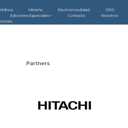
Hídrica
Minería
Electromovilidad
ODS
Ediciones Especiales
Contacto
Nosotros
aciones
Partners