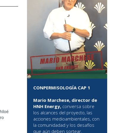
CONPERMISOLOGÍA CAP 1
Mario Marchese, director de
HNH Energy,
conversa sobre
hiloé
los alcances del proyecto, las
ro
acciones medioambientales, con
la comunidadad y los desafíos
que aún deben sortear.