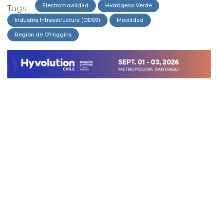
Electromovilidad
Hidrógeno Verde
Tags:
Industria Infraestructura (ODS9)
Movilidad
Región de O'Higgins