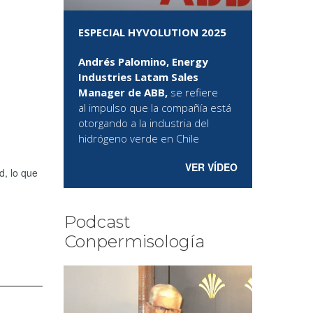
ESPECIAL HYVOLUTION 2025
Andrés Palomino, Energy
Industries Latam Sales
Manager de ABB,
se refiere
al
impulso que la compañía está
otorgando a la industria del
hidrógeno verde en Chile
VER VÍDEO
d, lo que
Podcast
Conpermisología