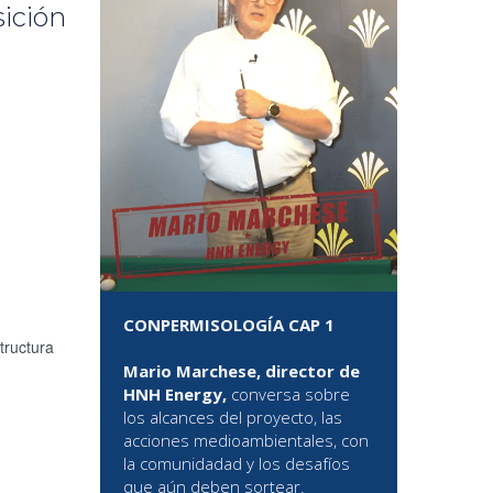
sición
CONPERMISOLOGÍA CAP 1
tructura
Mario Marchese, director de
HNH Energy,
conversa sobre
los alcances del proyecto, las
acciones medioambientales, con
la comunidadad y los desafíos
que aún deben sortear.