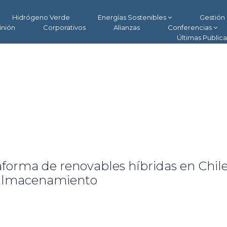
Hidrógeno Verde
Energías Sostenibles
Gestión 
inión
Corporativos
Alianzas
Conferencias
Últimas Public
forma de renovables híbridas en Chil
 almacenamiento