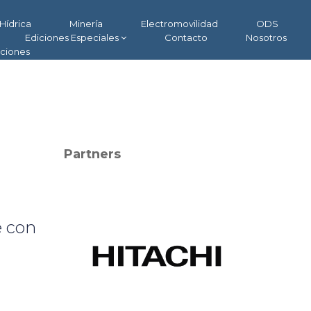
Hídrica
Minería
Electromovilidad
ODS
Ediciones Especiales
Contacto
Nosotros
aciones
Partners
e con