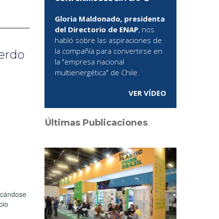
Gloria Maldonado, presidenta
del Directorio de ENAP
, nos
habló sobre las aspiraciones de
la compañía para convertirse en
erdo
la "empresa nacional
multienergética" de Chile.
VER VÍDEO
Últimas Publicaciones
focándose
bio