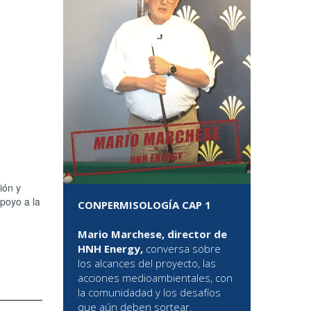
ión y
apoyo a la
CONPERMISOLOGÍA CAP 1
Mario Marchese, director de
HNH Energy,
conversa sobre
los alcances del proyecto, las
acciones medioambientales, con
la comunidadad y los desafíos
que aún deben sortear.