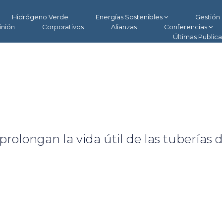
Hidrógeno Verde
Energías Sostenibles
Gestión 
inión
Corporativos
Alianzas
Conferencias
Últimas Public
olongan la vida útil de las tuberías 