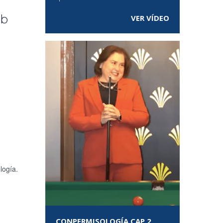
eb
VER VÍDEO
logía.
CONPERMISOLOGÍA CAP 2