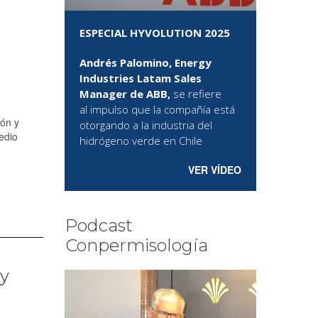
ESPECIAL HYVOLUTION 2025
Andrés Palomino, Energy
Industries Latam Sales
Manager de ABB,
se refiere
al
impulso que la compañía está
ión y
otorgando a la industria del
edio
hidrógeno verde en Chile
VER VÍDEO
Podcast
Conpermisología
 y