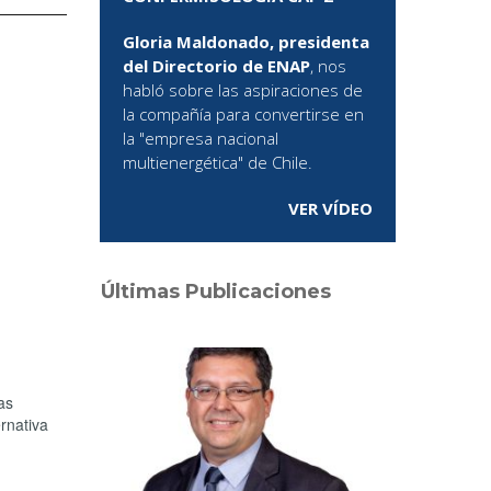
Gloria Maldonado, presidenta
del Directorio de ENAP
, nos
habló sobre las aspiraciones de
la compañía para convertirse en
la "empresa nacional
multienergética" de Chile.
VER VÍDEO
Últimas Publicaciones
as
rnativa