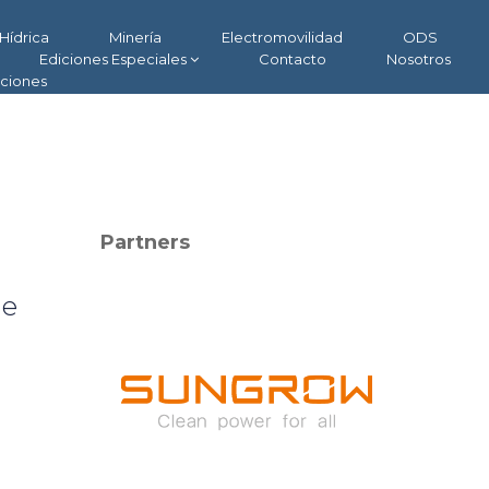
Hídrica
Minería
Electromovilidad
ODS
Ediciones Especiales
Contacto
Nosotros
aciones
Partners
de