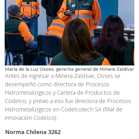
María de la Luz Osses, gerenta general de Minera Zaldívar
Antes de ingresar a Minera Zaldívar, Osses se
desempeñó como directora de Procesos
Hidrometalúrgicos y Cartera de Productos de
Codelco, y previo a eso fue directora de Procesos
Hidrometalúrgicos en Codelcotech SA (filial de
innovación Codelco).
Norma Chilena 3262