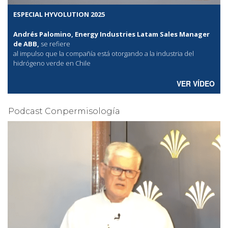
ESPECIAL HYVOLUTION 2025
Andrés Palomino, Energy Industries Latam Sales Manager
de ABB,
se refiere
al
impulso que la compañía está otorgando a la industria del
hidrógeno verde en Chile
VER VÍDEO
Podcast Conpermisología