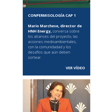
CONPERMISOLOGÍA CAP 1
Mario Marchese, director de
HNH Energy,
conversa sobre
los alcances del proyecto, las
acciones medioambientales,
con la comunidadad y los
desafíos que aún deben
sortear.
VER VÍDEO