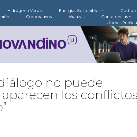
Hidrógeno Verde
Energías Sostenibles
Gestión 
inión
Corporativos
Alianzas
Conferencias
Últimas Public
l diálogo no puede
parecen los conflictos
o”