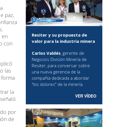
ta
de paz,
onfianza
o,
Resiter y su propuesta de
n en
valor para la industria minera
go con
Carlos Valdés
, gerente de
Negocios División Minería de
xplicó
Resiter, para conversar sobre
o las
una nueva gerencia de la
a forma
compañía dedicada a abordar
"los dolores" de la minería.
rar la
VER VÍDEO
 señaló.
ado por
gión de