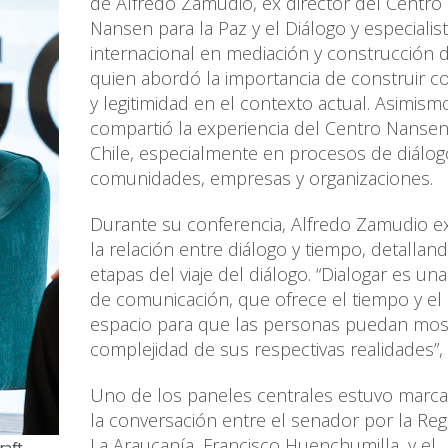
de Alfredo Zamudio, ex director del Centro
Nansen para la Paz y el Diálogo y especialis
internacional en mediación y construcción 
quien abordó la importancia de construir c
y legitimidad en el contexto actual. Asimism
compartió la experiencia del Centro Nanse
Chile, especialmente en procesos de diálo
comunidades, empresas y organizaciones.
Durante su conferencia, Alfredo Zamudio e
la relación entre diálogo y tiempo, detalland
etapas del viaje del diálogo. “Dialogar es un
de comunicación, que ofrece el tiempo y el
espacio para que las personas puedan most
complejidad de sus respectivas realidades”,
Uno de los paneles centrales estuvo marc
la conversación entre el senador por la Re
La Araucanía, Francisco Huenchumilla, y el
raft