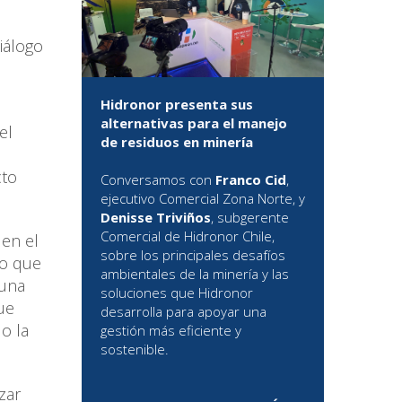
iálogo
Hidronor presenta sus
alternativas para el manejo
el
de residuos en minería
cto
Conversamos con
Franco Cid
,
ejecutivo Comercial Zona Norte, y
Denisse Triviños
, subgerente
Comercial de Hidronor Chile,
 en el
sobre los principales desafíos
do que
ambientales de la minería y las
 una
soluciones que Hidronor
ue
desarrolla para apoyar una
o la
gestión más eficiente y
sostenible.
zar