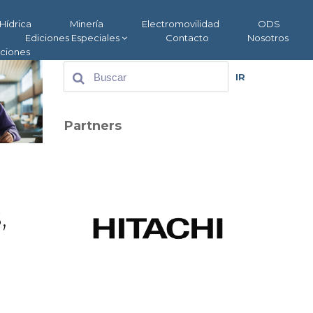
Hídrica
Minería
Electromovilidad
ODS
Ediciones Especiales
Contacto
Nosotros
aciones
IR
Partners
,