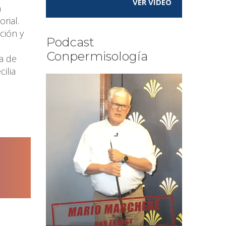
VER VÍDEO
n
rial.
ción y
Podcast
Conpermisología
a de
ilia