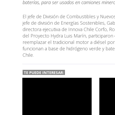
baterías, para ser usados en camiones mineros
El jefe de División de Combustibles y Nuevos
jefe de división de Energías Sostenibles, Ga
directora ejecutiva de Innova Chile Corfo, R
del Proyecto Hydra Luis Marín, participaron
reemplazar el tradicional motor a diésel p
funcionan a base de hidrógeno verde y bate
Chile.
TE PUEDE INTERESAR: