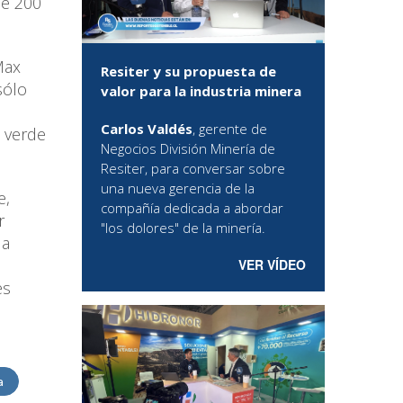
de 200
Max
Resiter y su propuesta de
sólo
valor para la industria minera
Carlos Valdés
, gerente de
 verde
Negocios División Minería de
Resiter, para conversar sobre
una nueva gerencia de la
e,
compañía dedicada a abordar
r
"los dolores" de la minería.
la
VER VÍDEO
es
a