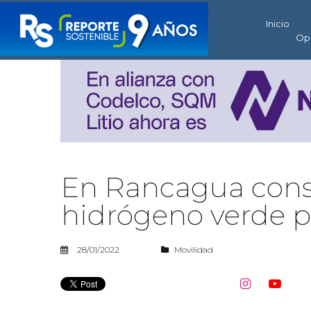
Inicio
Op
En Rancagua const
hidrógeno verde p
28/01/2022
Movilidad

