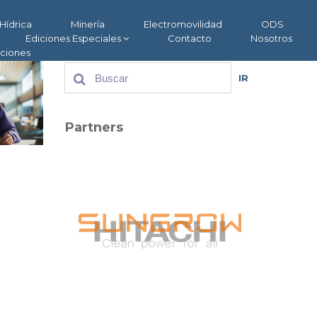
Hídrica
Minería
Electromovilidad
ODS
Ediciones Especiales
Contacto
Nosotros
aciones
IR
Partners