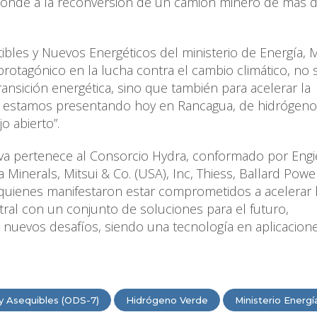
esponde a la reconversión de un camión minero de más 
tibles y Nuevos Energéticos del ministerio de Energía, 
protagónico en la lucha contra el cambio climático, no 
ransición energética, sino que también para acelerar la
 estamos presentando hoy en Rancagua, de hidrógeno
o abierto”.
tiva pertenece al Consorcio Hydra, conformado por Engi
 Minerals, Mitsui & Co. (USA), Inc, Thiess, Ballard Powe
quienes manifestaron estar comprometidos a acelerar 
ral con un conjunto de soluciones para el futuro,
nuevos desafíos, siendo una tecnología en aplicacion
y Asequibles (ODS-7)
Hidrógeno Verde
Ministerio Energí