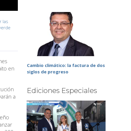
 las
verde
enes
Cambio climático: la factura de dos
ito en
siglos de progreso
cución
Ediciones Especiales
varán a
seño
anzar