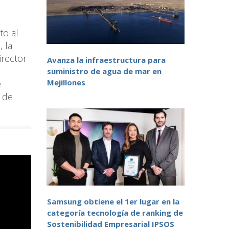
to al
 la
irector
Avanza la infraestructura para
suministro de agua de mar en
Mejillones
e
 de
Samsung obtiene el 1er lugar en la
categoría tecnología de ranking de
Sostenibilidad Empresarial IPSOS