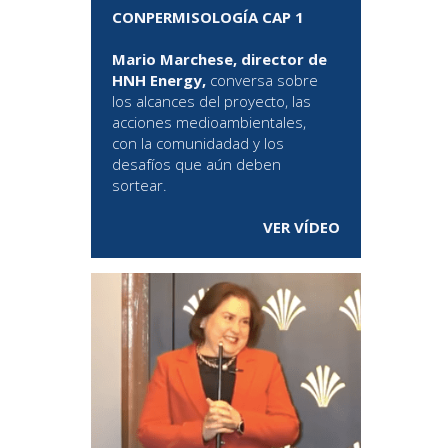
CONPERMISOLOGÍA CAP 1
Mario Marchese, director de
HNH Energy,
conversa sobre
los alcances del proyecto, las
acciones medioambientales,
con la comunidadad y los
desafíos que aún deben
sortear.
VER VÍDEO