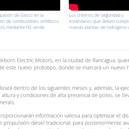
cipación de Gasco en la
Los criterios de seguridad y
ón de combustibles sintéticos
estándares que deben cumplir
dos mediante H2 verde
nuevas plantas de hidrógeno 
Reborn Electric Motors, en la ciudad de Rancagua, qui
de este nuevo prototipo, donde se marcará un nuevo h
alizará dentro de los siguientes meses y, además, la eje
altura y condiciones de alta presencia de polvo, se lle
nerals.
proporcionarán información valiosa para optimizar el di
 propulsión diésel tradicional, para posteriormente av