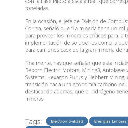
con la Fase Piloto a escala real, que corr
toneladas.
En la ocasión, el jefe de División de Combus
Correa, señaló que “La minería tiene un rol 
para proveer los minerales críticos para la t
implementación de soluciones como la que
para camiones caex de la gran minería de raj
Finalmente, hay que señalar que esta inicia
Reborn Electric Motors, Mining3, Antofagasta
Systems, Hexagon Purus y Liebherr Mining, 
transición hacia una economía carbono neut
destacando además, que el hidrógeno tiene 
mineras.
Tags:
Electromovilidad
Energías Limpias 