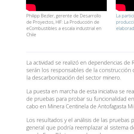
Philipp Bezler, gerente de Desarrollo
La parti
de Proyectos, HIF: La Producción de
producci
eCombustibles a escala industrial en
elabora
Chile
La actividad se realizó en dependencias de 
serán los responsables de la construcción 
la descarbonización del sector minero.
La puesta en marcha de esta iniciativa se re
de pruebas para probar su funcionalidad en 
cabo en Minera Centinela de Antofagasta Mi
Los resultados y el análisis de las pruebas 
general que podría reemplazar al sistema de