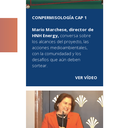
CONPERMISOLOGÍA CAP 1
Mario Marchese, director de
HNH Energy,
conversa sobre
los alcances del proyecto, las
acciones medioambientales,
con la comunidadad y los
desafíos que aún deben
sortear.
VER VÍDEO