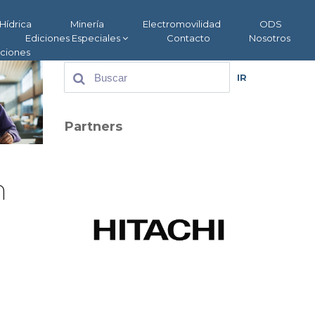
Hídrica
Minería
Electromovilidad
ODS
Ediciones Especiales
Contacto
Nosotros
aciones
IR
Partners
n