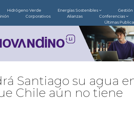
Hidrógeno Verde
Energías Sostenibles
Gestión 
inión
Corporativos
Alianzas
Conferencias
Últimas Public
rá Santiago su agua e
ue Chile aún no tiene