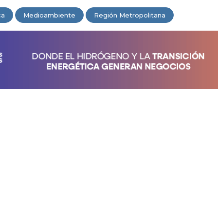
ca
Medioambiente
Región Metropolitana