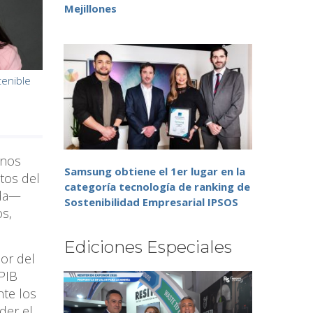
Mejillones
tenible
anos
Samsung obtiene el 1er lugar en la
ctos del
categoría tecnología de ranking de
ada—
Sostenibilidad Empresarial IPSOS
os,
Ediciones Especiales
or del
 PIB
te los
der el