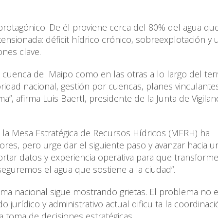
 protagónico. De él proviene cerca del 80% del agua qu
tensionada: déficit hídrico crónico, sobreexplotación y 
iones clave.
a cuenca del Maipo como en las otras a lo largo del terri
ridad nacional, gestión por cuencas, planes vinculantes
”, afirma Luis Baertl, presidente de la Junta de Vigilan
, la Mesa Estratégica de Recursos Hídricos (MERH) ha
ores, pero urge dar el siguiente paso y avanzar hacia u
tar datos y experiencia operativa para que transform
aseguremos el agua que sostiene a la ciudad”.
tema nacional sigue mostrando grietas. El problema no 
o jurídico y administrativo actual dificulta la coordinac
a toma de decisiones estratégicas.