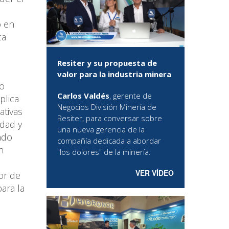
o en
ca
Resiter y su propuesta de
valor para la industria minera
so
Carlos Valdés
, gerente de
plica
Negocios División Minería de
ativas
Resiter, para conversar sobre
idad y
una nueva gerencia de la
ndo
compañía dedicada a abordar
n
"los dolores" de la minería.
VER VÍDEO
or de
ara la