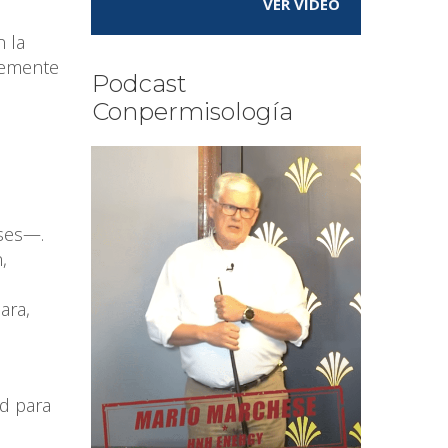
VER VÍDEO
n la
plemente
Podcast
Conpermisología
s
lses—.
,
ara,
ad para