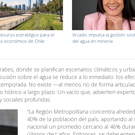
recurso estratégico para el
Arcadis impulsa la gestión sos
lo económico de Chile
del agua en minería
Árabes, donde se planifican escenarios climáticos y urb
scusión sobre el agua se reduce a lo inmediato: los efe
a temporada. No existe —al menos no de forma articul
ro hídrico a largo plazo. Un vacío que, advierten expert
y sociales profundas.
“La Región Metropolitana concentra alreded
40% de la población del país, aportando al
nacional un promedio cercano al 46% duran
últimos diez años. Entonces, se debe enten