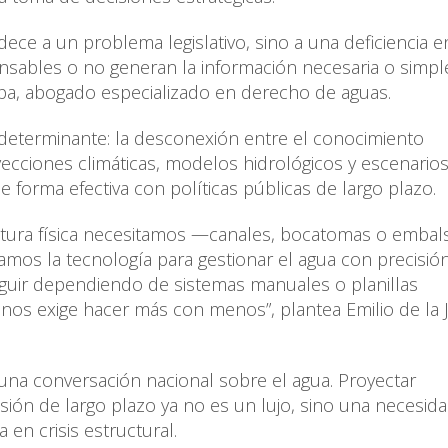
dece a un problema legislativo, sino a una deficiencia e
ponsables o no generan la información necesaria o sim
appa, abogado especializado en derecho de aguas.
determinante: la desconexión entre el conocimiento
yecciones climáticas, modelos hidrológicos y escenario
e forma efectiva con políticas públicas de largo plazo.
ctura física necesitamos —canales, bocatomas o emba
os la tecnología para gestionar el agua con precisión
eguir dependiendo de sistemas manuales o planillas
nos exige hacer más con menos”, plantea Emilio de la J
 una conversación nacional sobre el agua. Proyectar
visión de largo plazo ya no es un lujo, sino una necesid
 en crisis estructural.