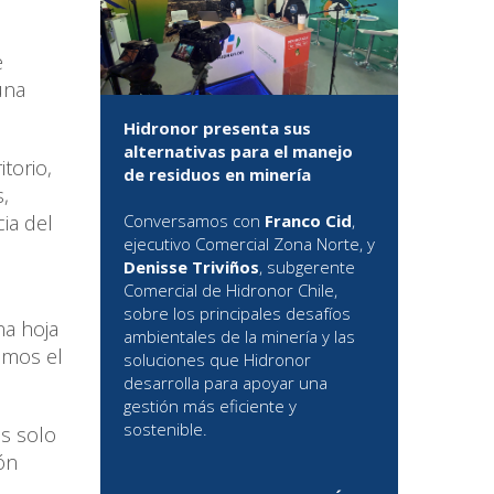
e
una
Hidronor presenta sus
alternativas para el manejo
torio,
de residuos en minería
,
cia del
Conversamos con
Franco Cid
,
ejecutivo Comercial Zona Norte, y
Denisse Triviños
, subgerente
Comercial de Hidronor Chile,
sobre los principales desafíos
na hoja
ambientales de la minería y las
emos el
soluciones que Hidronor
desarrolla para apoyar una
gestión más eficiente y
sostenible.
es solo
ión