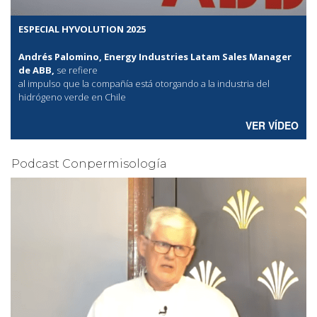
ESPECIAL HYVOLUTION 2025
Andrés Palomino, Energy Industries Latam Sales Manager
de ABB,
se refiere
al
impulso que la compañía está otorgando a la industria del
hidrógeno verde en Chile
VER VÍDEO
Podcast Conpermisología