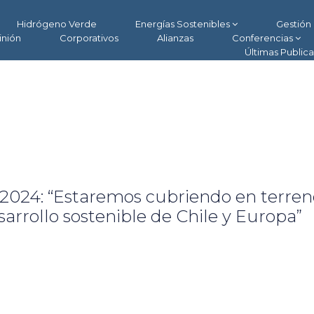
Hidrógeno Verde
Energías Sostenibles
Gestión 
inión
Corporativos
Alianzas
Conferencias
Últimas Public
024: “Estaremos cubriendo en terreno
sarrollo sostenible de Chile y Europa”