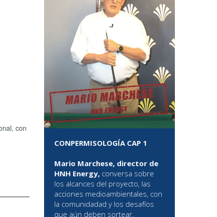
onal, con
CONPERMISOLOGÍA CAP 1
Mario Marchese, director de
HNH Energy,
conversa sobre
los alcances del proyecto, las
acciones medioambientales, con
la comunidadad y los desafíos
que aún deben sortear.