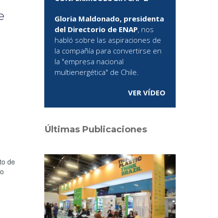
e
Gloria Maldonado, presidenta
del Directorio de ENAP
, nos
habló sobre las aspiraciones de
la compañía para convertirse en
la "empresa nacional
multienergética" de Chile.
VER VÍDEO
Últimas Publicaciones
to de
lo