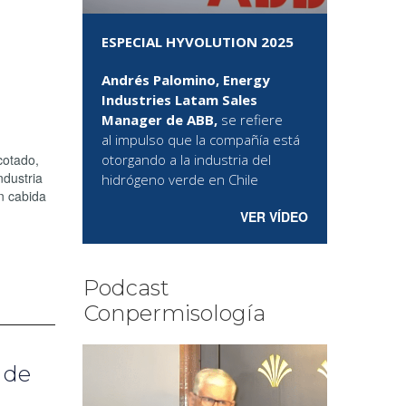
ESPECIAL HYVOLUTION 2025
Andrés Palomino, Energy
Industries Latam Sales
Manager de ABB,
se refiere
al
impulso que la compañía está
cotado,
otorgando a la industria del
ndustria
hidrógeno verde en Chile
en cabida
VER VÍDEO
Podcast
Conpermisología
 de