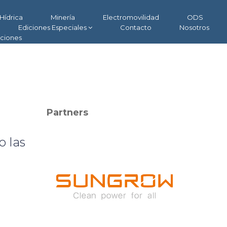
Hídrica
Minería
Electromovilidad
ODS
Ediciones Especiales
Contacto
Nosotros
aciones
Partners
 las