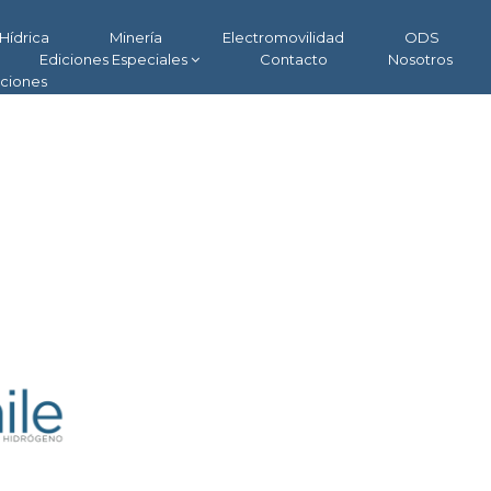
Hídrica
Minería
Electromovilidad
ODS
Ediciones Especiales
Contacto
Nosotros
aciones