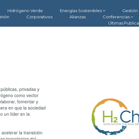
Hidrógeno Verde
Energías Sostenibles
Gestión 
inión
Corporativos
Alianzas
Conferencias
Últimas Public
públicas, privadas y
drógeno como vector
laborar, fomentar y
nera en que la sociedad
o un líder en la
acelerar la transición
las tecnologías del