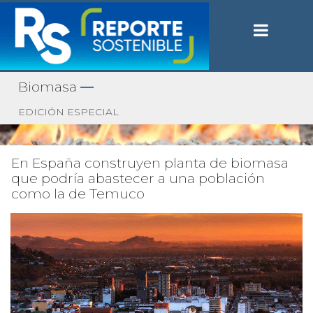
Biomasa
—
EDICIÓN ESPECIAL
En España construyen planta de biomasa
que podría abastecer a una población
como la de Temuco