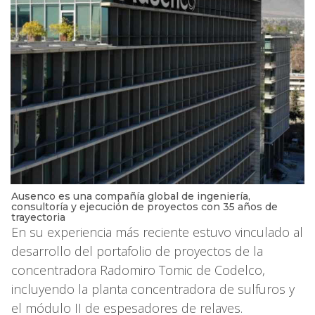
Ausenco es una compañía global de ingeniería,
consultoría y ejecución de proyectos con 35 años de
trayectoria
En su experiencia más reciente estuvo vinculado al
desarrollo del portafolio de proyectos de la
concentradora Radomiro Tomic de Codelco,
incluyendo la planta concentradora de sulfuros y
el módulo II de espesadores de relaves.