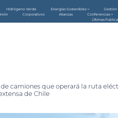
Hidrógeno Verde
Energías Sostenibles
Gestión 
inión
Corporativos
Alianzas
Conferencias
Últimas Public
 de camiones que operará la ruta eléct
extensa de Chile