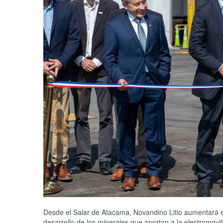
Desde el Salar de Atacama, Novandino Litio aumentará e
desarrollo de los minerales que aportan a la electromov