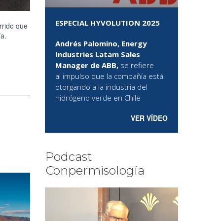
ESPECIAL HYVOLUTION 2025
rrido que
a.
Andrés Palomino, Energy
Industries Latam Sales
Manager de ABB,
se refiere
al
impulso que la compañía está
otorgando a la industria del
hidrógeno verde en Chile
VER VÍDEO
Podcast
Conpermisología