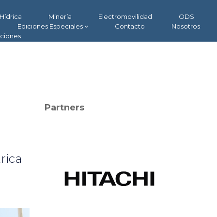
Hídrica
Minería
Electromovilidad
ODS
Ediciones Especiales
Contacto
Nosotros
aciones
Partners
rica