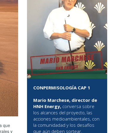
CONPERMISOLOGÍA CAP 1
Mario Marchese, director de
HNH Energy,
conversa sobre
los alcances del proyecto, las
acciones medioambientales, con
la comunidadad y los desafíos
va que
rales y
que aún deben sortear.