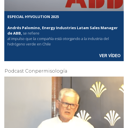
ESPECIAL HYVOLUTION 2025
Andrés Palomino, Energy Industries Latam Sales Manager
de ABB,
se refiere
al
impulso que la compañía está otorgando a la industria del
hidrógeno verde en Chile
VER VÍDEO
Podcast Conpermisología