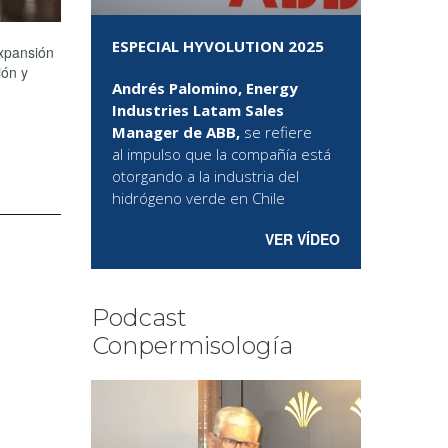
ESPECIAL HYVOLUTION 2025
expansión
ión y
Andrés Palomino, Energy
Industries Latam Sales
Manager de ABB,
se refiere
al
impulso que la compañía está
otorgando a la industria del
hidrógeno verde en Chile
VER VÍDEO
Podcast
Conpermisología