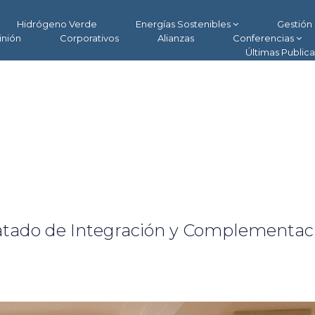
Hidrógeno Verde
Energías Sostenibles
Gestión 
inión
Corporativos
Alianzas
Conferencias
Últimas Public
ratado de Integración y Complementac