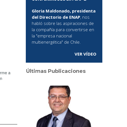
Gloria Maldonado, presidenta
del Directorio de ENAP
, nos
habló sobre las aspiraciones de
la compañía para convertirse en
la "empresa nacional
multienergética" de Chile.
VER VÍDEO
Últimas Publicaciones
orme a
ón