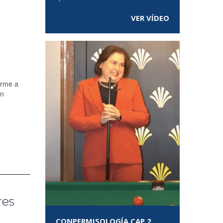
VER VÍDEO
orme a
ón
res
CONPERMISOLOGÍA CAP 2