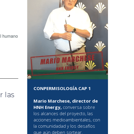
tal humano
CONPERMISOLOGÍA CAP 1
r las
Mario Marchese, director de
HNH Energy,
conversa sobre
los alcances del proyecto, las
acciones medioambientales, con
la comunidadad y los desafíos
que aún deben sortear.