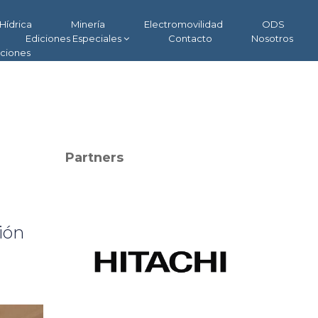
Hídrica
Minería
Electromovilidad
ODS
Ediciones Especiales
Contacto
Nosotros
aciones
Partners
ión