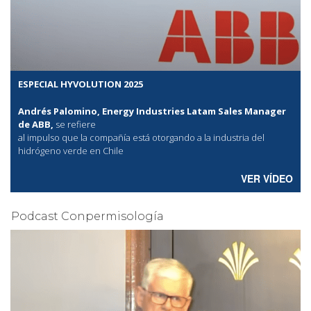
ESPECIAL HYVOLUTION 2025
Andrés Palomino, Energy Industries Latam Sales Manager
de ABB,
se refiere
al
impulso que la compañía está otorgando a la industria del
hidrógeno verde en Chile
VER VÍDEO
Podcast Conpermisología