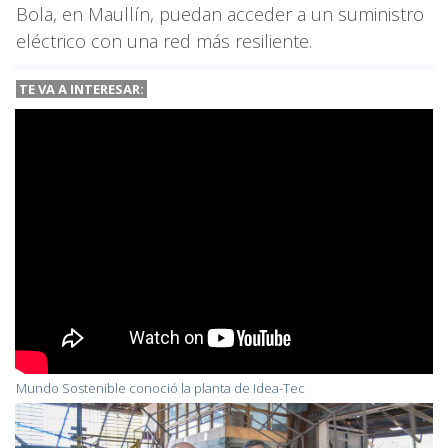
Bola, en Maullín, puedan acceder a un suministro
eléctrico con una red más resiliente.
TE VA A INTERESAR:
Mundo Sostenible conoció la planta de Idea-Tec