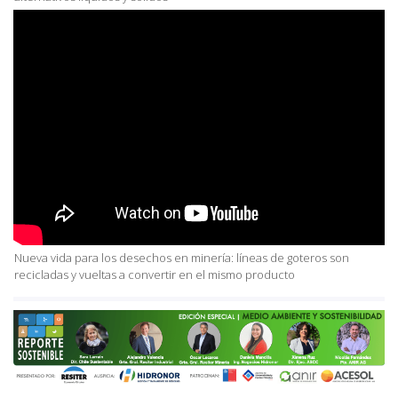
Nueva vida para los desechos en minería: líneas de goteros son
recicladas y vueltas a convertir en el mismo producto