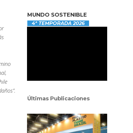
MUNDO SOSTENIBLE
4ª TEMPORADA 2026
or
ás
amino
nal,
hile
daños”.
Últimas Publicaciones