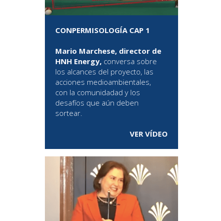
CONPERMISOLOGÍA CAP 1
Mario Marchese, director de
HNH Energy,
conversa sobre
los alcances del proyecto, las
acciones medioambientales,
con la comunidadad y los
desafíos que aún deben
sortear.
VER VÍDEO