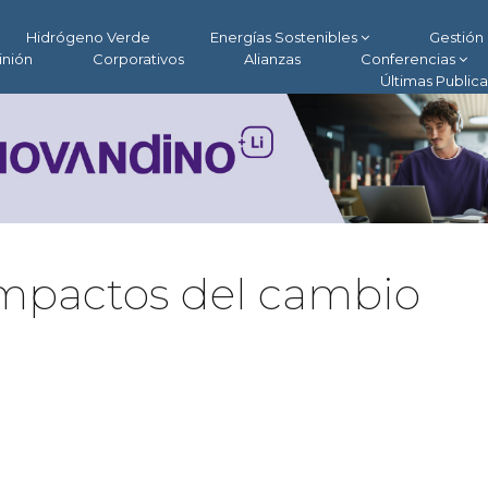
Hidrógeno Verde
Energías Sostenibles
Gestión 
inión
Corporativos
Alianzas
Conferencias
Últimas Public
 impactos del cambio