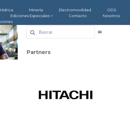
Hídrica
Minería
Electromovilidad
ODS
Ediciones Especiales
Contacto
Nosotros
aciones
IR
Partners