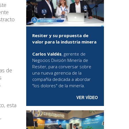
ste
ente
stracto
Resiter y su propuesta de
valor para la industria minera
Carlos Valdés
, gerente de
Negocios División Minería de
Resiter, para conversar sobre
das de
una nueva gerencia de la
s
compañía dedicada a abordar
s
"los dolores" de la minería.
VER VÍDEO
o, esta
r