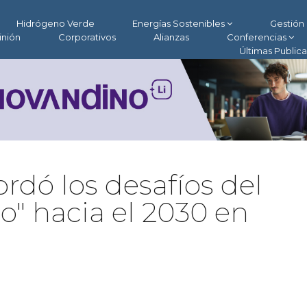
Hidrógeno Verde
Energías Sostenibles
Gestión 
inión
Corporativos
Alianzas
Conferencias
Últimas Public
rdó los desafíos del
o" hacia el 2030 en