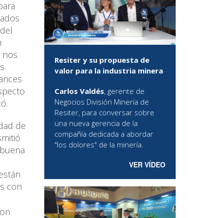
para
vados
 del
n
o nos
Resiter y su propuesta de
os
valor para la industria minera
lances
specto
Carlos Valdés
, gerente de
Negocios División Minería de
zó.
Resiter, para conversar sobre
una nueva gerencia de la
idad de
compañía dedicada a abordar
smitió
"los dolores" de la minería.
 buena
VER VÍDEO
están
os con
son