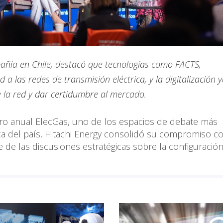
añía en Chile, destacó que tecnologías como FACTS,
 a las redes de transmisión eléctrica, y la digitalización 
e la red y dar certidumbre al mercado.
ntro anual ElecGas, uno de los espacios de debate más
rica del país, Hitachi Energy consolidó su compromiso co
e de las discusiones estratégicas sobre la configuración