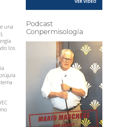
VER VÍDEO
Podcast
de una
Conpermisología
),
ergía
ndo los
ía
brújula
istema
 WEC
Como