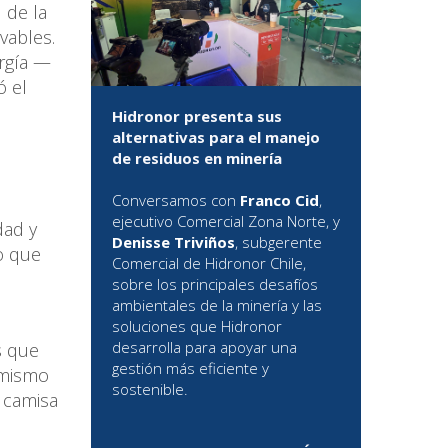
 de la
vables.
ergía —
ó el
Hidronor presenta sus
alternativas para el manejo
de residuos en minería
Conversamos con
Franco Cid
,
ejecutivo Comercial Zona Norte, y
dad y
Denisse Triviños
, subgerente
o que
Comercial de Hidronor Chile,
sobre los principales desafíos
ambientales de la minería y las
soluciones que Hidronor
desarrolla para apoyar una
s que
gestión más eficiente y
amismo
sostenible.
a camisa