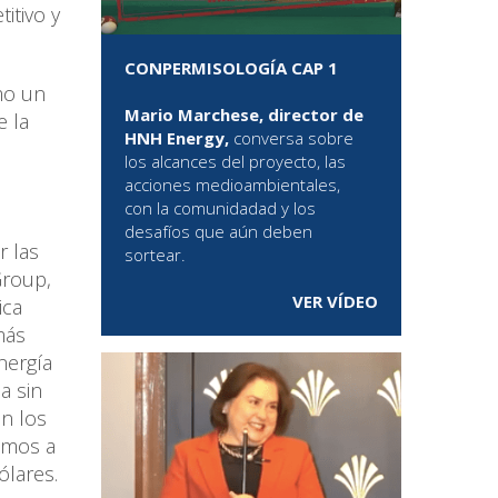
itivo y
CONPERMISOLOGÍA CAP 1
mo un
Mario Marchese, director de
e la
HNH Energy,
conversa sobre
los alcances del proyecto, las
acciones medioambientales,
con la comunidadad y los
desafíos que aún deben
r las
sortear.
Group,
VER VÍDEO
ica
más
nergía
a sin
en los
eamos a
ólares.