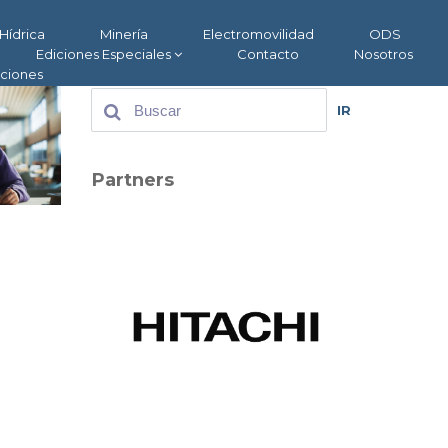
Hídrica
Minería
Electromovilidad
ODS
Ediciones Especiales
Contacto
Nosotros
aciones
IR
Partners