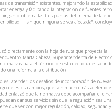
eas de transmisión existentes, mejorando la estabilidad
ar energía y facilitando la integración de fuentes reno
 ningún problema las tres puntas del trilema de la en
tenibilidad — sin que ninguna se vea afectada", concluy
uzó directamente con la hoja de ruta que proyecta la
l encuentro. Marta Cabeza, Superintendenta de Electrici
s normativas para el término de esta década, destacand
ado una reforma a la distribución.
to es "atender los desafíos de incorporación de nuevas
cargo de estos cambios, que son mucho más acelerado
idad enfatizó que la normativa debe acompañar el din
 puedan dar sus servicios sin que la regulación sea un
iene que ver con mejor regulación, calidad, seguridad y