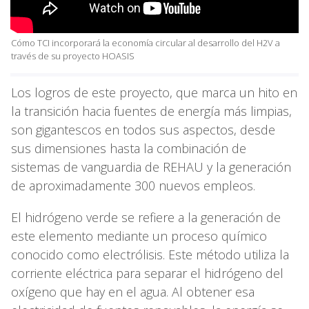
Cómo TCI incorporará la economía circular al desarrollo del H2V a
través de su proyecto HOASIS
Los logros de este proyecto, que marca un hito en
la transición hacia fuentes de energía más limpias,
son gigantescos en todos sus aspectos, desde
sus dimensiones hasta la combinación de
sistemas de vanguardia de REHAU y la generación
de aproximadamente 300 nuevos empleos.
El hidrógeno verde se refiere a la generación de
este elemento mediante un proceso químico
conocido como electrólisis. Este método utiliza la
corriente eléctrica para separar el hidrógeno del
oxígeno que hay en el agua. Al obtener esa