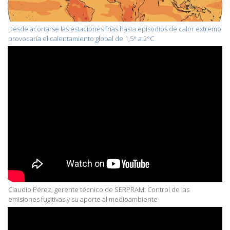
Desde acortarse las estaciones frías hasta episodios de calor extremo
provocaría el calentamiento global de 1,5° a 2°C
Claudio Pérez, gerente técnico de SERPRAM: Control de las
emisiones fugitivas y su aporte al medioambiente