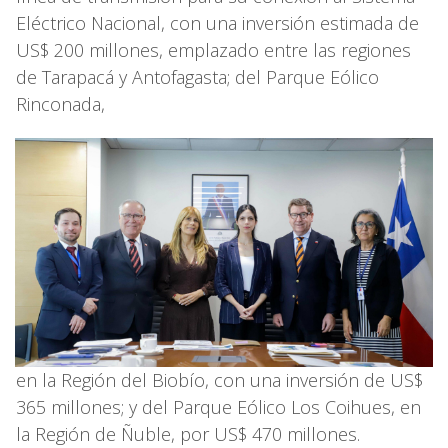
Eléctrico Nacional, con una inversión estimada de
US$ 200 millones, emplazado entre las regiones
de Tarapacá y Antofagasta; del Parque Eólico
Rinconada,
en la Región del Biobío, con una inversión de US$
365 millones; y del Parque Eólico Los Coihues, en
la Región de Ñuble, por US$ 470 millones.