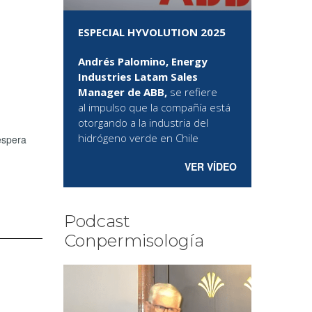
ESPECIAL HYVOLUTION 2025
Andrés Palomino, Energy
Industries Latam Sales
Manager de ABB,
se refiere
al
impulso que la compañía está
otorgando a la industria del
hidrógeno verde en Chile
espera
VER VÍDEO
Podcast
Conpermisología