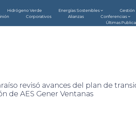
Hidrógeno Verde
Energías Sostenibles
Gestión 
inión
Corporativos
Alianzas
Conferencias
Últimas Public
aíso revisó avances del plan de transi
bón de AES Gener Ventanas