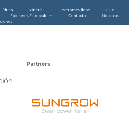
Hídrica
Minería
Electromovilidad
ODS
Ediciones Especiales
Contacto
Nosotros
aciones
Partners
ción