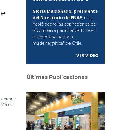
Gloria Maldonado, presidenta
de
del Directorio de ENAP
, nos
habló sobre las aspiraciones de
la compañía para convertirse en
la "empresa nacional
multienergética" de Chile.
VER VÍDEO
Últimas Publicaciones
s para ir,
ción de