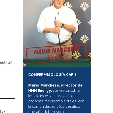
serán 46
CONPERMISOLOGÍA CAP 1
Mario Marchese, director de
HNH Energy,
conversa sobre
los alcances del proyecto, las
acciones medioambientales, con
la comunidadad y los desafíos
to
que aún deben sortear.