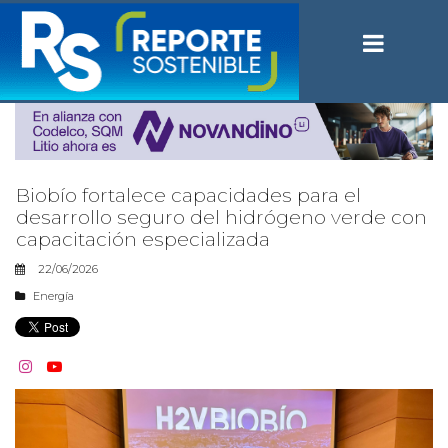
Biobío fortalece capacidades para el
desarrollo seguro del hidrógeno verde con
capacitación especializada
22/06/2026
Energía

