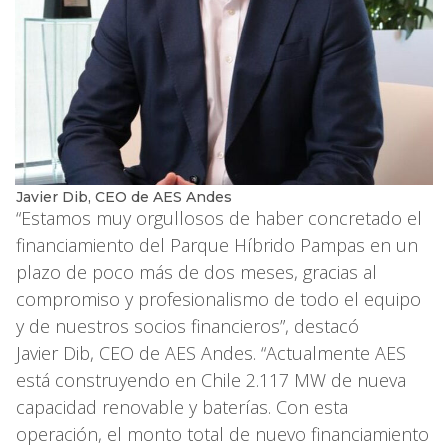
Javier Dib, CEO de AES Andes
“Estamos muy orgullosos de haber concretado el
financiamiento del Parque Híbrido Pampas en un
plazo de poco más de dos meses, gracias al
compromiso y profesionalismo de todo el equipo
y de nuestros socios financieros”, destacó
Javier Dib, CEO de AES Andes. “Actualmente AES
está construyendo en Chile 2.117 MW de nueva
capacidad renovable y baterías. Con esta
operación, el monto total de nuevo financiamiento