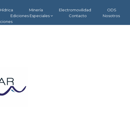
Hídrica
Minería
Electromovilidad
ODS
Ediciones Especiales
Contacto
Nosotros
aciones