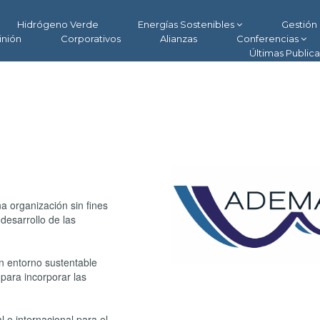
Hidrógeno Verde
Energías Sostenibles
Gestión 
inión
Corporativos
Alianzas
Conferencias
Últimas Public
 organización sin fines
desarrollo de las
un entorno sustentable
s para incorporar las
l e internacional para el