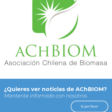
¿Quieres ver noticias de AChBIOM?
Mantente infomado con nosotros
Sí, por favor